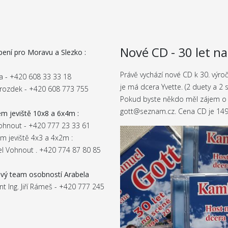
Nové CD - 30 let n
ení pro Moravu a Slezko :
Právě vychází nové CD k 30. výr
sta - +420 608 33 33 18
je má dcera Yvette. (2 duety a 2 
rozdek - +420 608 773 755
Pokud byste někdo měl zájem o 
gott@seznam.cz. Cena CD je 149
m jeviště 10x8 a 6x4m :
ohnout - +420 777 23 33 61
m jeviště 4x3 a 4x2m :
l Vohnout . +420 774 87 80 85
vý team osobností Arabela
nt Ing. Jiří Rámeš - +420 777 245