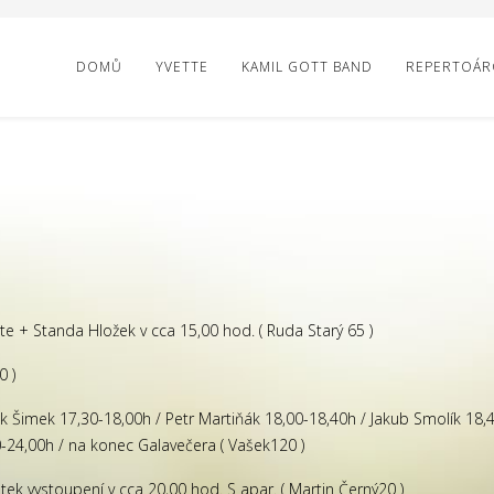
DOMŮ
YVETTE
KAMIL GOTT BAND
REPERTOÁRO
tte + Standa Hložek v cca 15,00 hod. ( Ruda Starý 65 )
0 )
ek Šimek 17,30-18,00h / Petr Martiňák 18,00-18,40h / Jakub Smolík 18,
0-24,00h / na konec Galavečera ( Vašek120 )
átek vystoupení v cca 20,00 hod. S apar. ( Martin Černý20 )