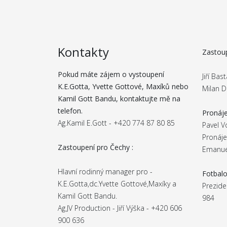
Kontakty
Zastoup
Pokud máte zájem o vystoupení
Jiří Ba
K.E.Gotta, Yvette Gottové, Maxíků nebo
Milan D
Kamil Gott Bandu, kontaktujte mě na
telefon.
Pronáje
Ag.Kamil E.Gott - +420 774 87 80 85
Pavel V
Pronáje
Zastoupení pro Čechy :
Emanue
Hlavní rodinný manager pro -
Fotbalo
K.E.Gotta,dc.Yvette Gottové,Maxíky a
Prezide
Kamil Gott Bandu.
984
Ag.JV Production - Jiří Výška - +420 606
900 636