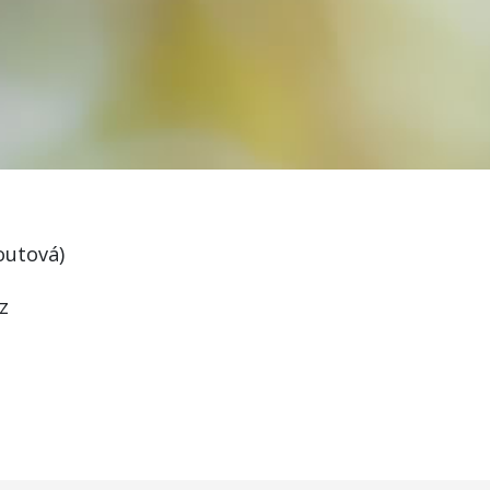
noutová)
cz