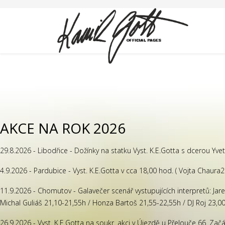
AKCE NA ROK 2026
29.8.2026 - Libodřice - Dožínky na statku Vyst. K.E.Gotta s dcerou Yve
4.9.2026 - Pardubice - Vyst. K.E.Gotta v cca 18,00 hod. ( Vojta Chaura2
11.9.2026 - Chomutov - Galavečer scenář vystupujících interpretů: Jar
Michal Guliáš 21,10-21,55h / Honza Bartoš 21,55-22,55h / DJ Roj 23,0
26.9.2026 - Vyst. K.E.Gotta na soukr. akci v Újezdě u Přelouče 66. Zač