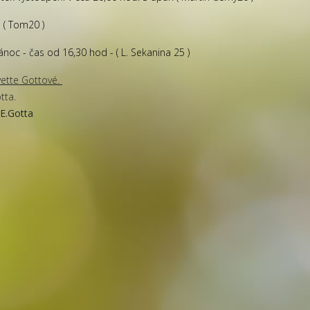
 ( Tom20 )
ánoc - čas od 16,30 hod - ( L. Sekanina 25 )
vette Gottové.
tta.
.E.Gotta