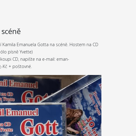
a scéně
očí Kamila Emanuela Gotta na scéně. Hostem na CD
sólo písně Yvette)
koupi CD, napište na e-mail: eman-
,-Kč + poštovné.