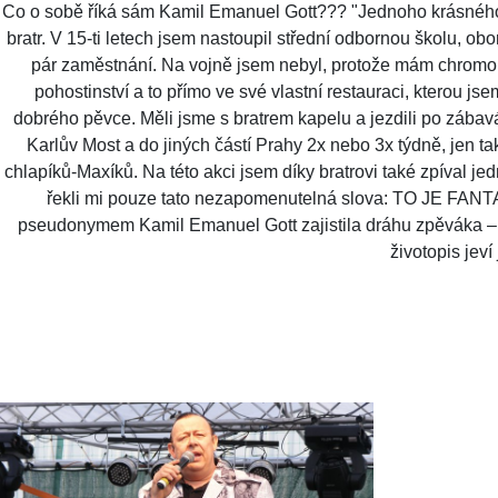
Co o sobě říká sám Kamil Emanuel Gott??? "Jednoho krásného dn
bratr. V 15-ti letech jsem nastoupil střední odbornou školu, obo
pár zaměstnání. Na vojně jsem nebyl, protože mám chromou pá
pohostinství a to přímo ve své vlastní restauraci, kterou js
dobrého pěvce. Měli jsme s bratrem kapelu a jezdili po zábavá
Karlův Most a do jiných částí Prahy 2x nebo 3x týdně, jen tak
chlapíků-Maxíků. Na této akci jsem díky bratrovi také zpíval je
řekli mi pouze tato nezapomenutelná slova: TO JE FANTAS
pseudonymem Kamil Emanuel Gott zajistila dráhu zpěváka – mů
životopis jeví