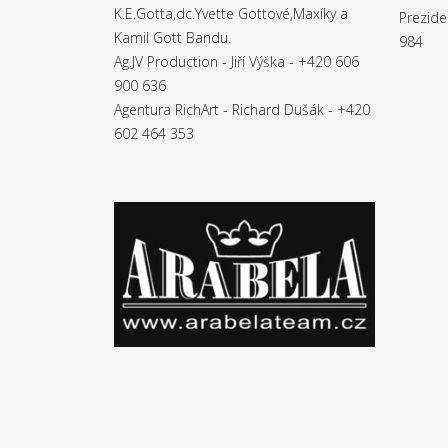
K.E.Gotta,dc.Yvette Gottové,Maxíky a
Prezide
Kamil Gott Bandu.
984
Ag.JV Production - Jiří Výška - +420 606
900 636
Agentura RichArt - Richard Dušák - +420
602 464 353