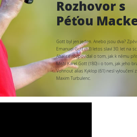
Rozhovor s
Péťou Mack
Gott byl jen jeden. Anebo jsou dva? Zpě
Emanuel Gott (63) letos slaví 30. let na s
Aha! se rozpovídal o tom, jak k němu př
Mistr Karel Gott (†80) i o tom, jak jeho br
Vohnout alias Kyklop (61) nesl vyloučení z
Maxim Turbulenc.