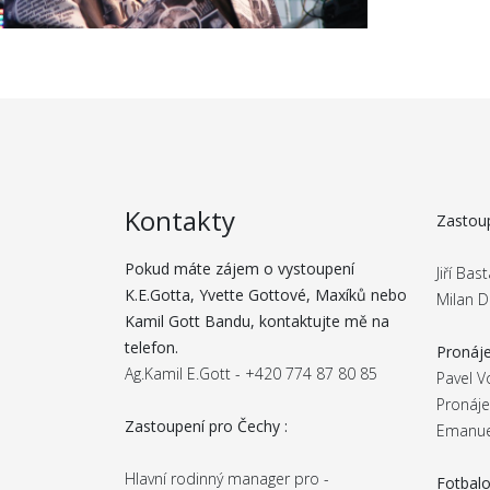
Kontakty
Zastoup
Pokud máte zájem o vystoupení
Jiří Ba
K.E.Gotta, Yvette Gottové, Maxíků nebo
Milan D
Kamil Gott Bandu, kontaktujte mě na
telefon.
Pronáje
Ag.Kamil E.Gott - +420 774 87 80 85
Pavel V
Pronáje
Zastoupení pro Čechy :
Emanue
Hlavní rodinný manager pro -
Fotbalo