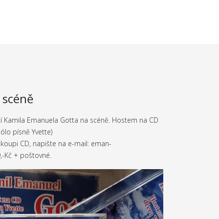
a scéně
očí Kamila Emanuela Gotta na scéně. Hostem na CD
sólo písně Yvette)
koupi CD, napište na e-mail: eman-
,-Kč + poštovné.