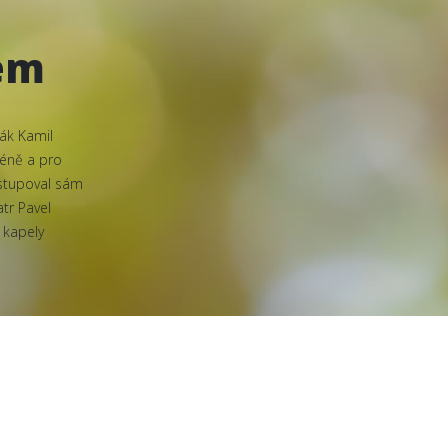
em
vák Kamil
céně a pro
istupoval sám
atr Pavel
 kapely