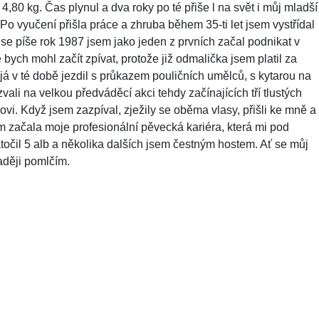
0 kg. Čas plynul a dva roky po té přiše l na svět i můj mladší
. Po vyučení přišla práce a zhruba během 35-ti let jsem vystřídal
 se píše rok 1987 jsem jako jeden z prvních začal podnikat v
 bych mohl začít zpívat, protože již odmalička jsem platil za
já v té době jezdil s průkazem pouličních umělců, s kytarou na
vali na velkou předváděcí akci tehdy začínajících tří tlustých
ovi. Když jsem zazpíval, zježily se oběma vlasy, přišli ke mně a
 začala moje profesionální pěvecká kariéra, která mi pod
očil 5 alb a několika dalších jsem čestným hostem. Ať se můj
raději pomlčím.