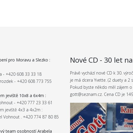
Nové CD - 30 let n
ení pro Moravu a Slezko :
Právě vychází nové CD k 30. výr
sta - +420 608 33 33 18
je má dcera Yvette. (2 duety a 2 
rozdek - +420 608 773 755
Pokud byste někdo měl zájem o 
gott@seznam.cz. Cena CD je 149
m jeviště 10x8 a 6x4m :
ohnout - +420 777 23 33 61
m jeviště 4x3 a 4x2m :
l Vohnout . +420 774 87 80 85
vý team osobností Arabela