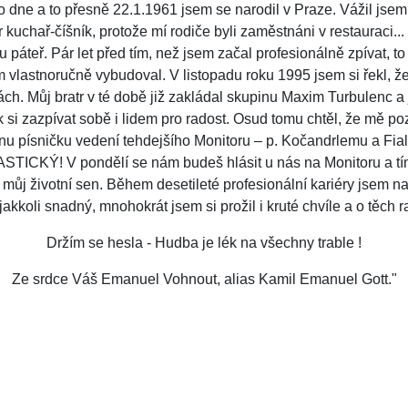
e a to přesně 22.1.1961 jsem se narodil v Praze. Vážil jsem 4,8
r kuchař-číšník, protože mí rodiče byli zaměstnáni v restauraci..
teř. Pár let před tím, než jsem začal profesionálně zpívat, to
em vlastnoručně vybudoval. V listopadu roku 1995 jsem si řekl, že
ch. Můj bratr v té době již zakládal skupinu Maxim Turbulenc a 
 si zazpívat sobě i lidem pro radost. Osud tomu chtěl, že mě poz
dnu písničku vedení tehdejšího Monitoru – p. Kočandrlemu a Fial
TICKÝ! V pondělí se nám budeš hlásit u nás na Monitoru a tím
j životní sen. Během desetileté profesionální kariéry jsem nat
 jakkoli snadný, mnohokrát jsem si prožil i kruté chvíle a o těch 
Držím se hesla - Hudba je lék na všechny trable !
Ze srdce Váš Emanuel Vohnout, alias Kamil Emanuel Gott."